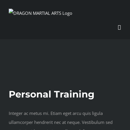
Skip
to
content
View
Larger
Image
Personal Training
Integer ac metus mi. Etiam eget arcu quis ligula
ullamcorper hendrerit nec at neque. Vestibulum sed